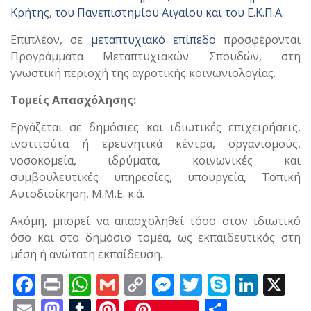
Κρήτης, του Πανεπιστημίου Αιγαίου και του Ε.Κ.Π.Α.
Επιπλέον, σε
μεταπτυχιακό επίπεδο
προσφέρονται
Προγράμματα Μεταπτυχιακών Σπουδών, στη
γνωστική περιοχή της αγροτικής κοινωνιολογίας.
Τομείς Απασχόλησης:
Εργάζεται σε δημόσιες και ιδιωτικές επιχειρήσεις,
ινστιτούτα ή ερευνητικά κέντρα, οργανισμούς,
νοσοκομεία, ιδρύματα, κοινωνικές και
συμβουλευτικές υπηρεσίες, υπουργεία, Τοπική
Αυτοδιοίκηση, Μ.Μ.Ε. κ.ά.
Ακόμη, μπορεί να απασχοληθεί τόσο στον ιδιωτικό
όσο και στο δημόσιο τομέα, ως εκπαιδευτικός στη
μέση ή ανώτατη εκπαίδευση.
F
Pr
W
G
C
M
T
S
Li
X
ac
in
h
m
o
e
w
k
n
E
M
T
Pi
Μ