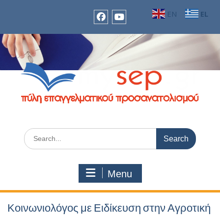
Skip
EN
EL
to
content
facebook
Youtube
Search
for:
Menu
Κοινωνιολόγος με Ειδίκευση στην Αγροτική