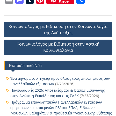
Save
e
t
at
ai
p
ss
itt
y
k
m
as
u
nt
οι
b
s
l
y
e
er
p
e
ai
to
m
er
ρ
o
A
Li
n
e
dI
l
d
bl
e
α
Πλοήγηση
Κοινωνιολόγος με Ειδίκευση στην Κοινωνιολογία
o
p
n
g
n
o
r
st
σ
άρθρων
της Ανάπτυξης
k
p
k
er
n
τε
Κοινωνιολόγος με Ειδίκευση στην Αστική
ίτ
Κοινωνιολογία
ε
Εκπαιδευτικά Νέα
Ένα μήνυμα του mysep προς όλους τους υποψηφίους των
πανελλαδικών εξετάσεων
(7/23/2026)
Πανελλαδικές 2026: Αποτελέσματα & Βάσεις Εισαγωγής
στην Ανώτατη Εκπαίδευση και στις ΣΑΕΚ
(7/23/2026)
Πρόγραμμα επαναληπτικών Πανελλαδικών εξετάσεων
ημερησίων και εσπερινών ΓΕΛ και ΕΠΑΛ, Ειδικών και
Μουσικών μαθημάτων & προθεσμία Υγειονομικής Εξέτασης