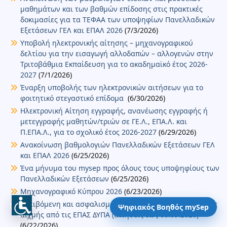
μαθημάτων και των βαθμών επίδοσης στις πρακτικές
δοκιμασίες για τα ΤΕΦΑΑ των υποψηφίων Πανελλαδικών
Εξετάσεων ΓΕΛ και ΕΠΑΛ 2026
(7/3/2026)
Υποβολή ηλεκτρονικής αίτησης – μηχανογραφικού
δελτίου για την εισαγωγή αλλοδαπών – αλλογενών στην
Τριτοβάθμια Εκπαίδευση για το ακαδημαϊκό έτος 2026-
2027
(7/1/2026)
Έναρξη υποβολής των ηλεκτρονικών αιτήσεων για το
φοιτητικό στεγαστικό επίδομα
(6/30/2026)
Ηλεκτρονική Αίτηση εγγραφής, ανανέωσης εγγραφής ή
μετεγγραφής μαθητών/τριών σε ΓΕ.Λ., ΕΠΑ.Λ. και
Π.ΕΠΑ.Λ., για το σχολικό έτος 2026-2027
(6/29/2026)
Ανακοίνωση βαθμολογιών Πανελλαδικών Εξετάσεων ΓΕΛ
και ΕΠΑΛ 2026
(6/25/2026)
Ένα μήνυμα του mysep προς όλους τους υποψηφίους των
Πανελλαδικών Εξετάσεων
(6/25/2026)
Μηχανογραφικό Κύπρου 2026
(6/23/2026)
Αμειβόμενη και ασφαλισμένη μαθητεία σε 36 ειδικότητες
Ψηφιακός Βοηθός mySep
αιχμής από τις ΕΠΑΣ ΔΥΠΑ (αιτήσεις έως 06.09.2026)
(6/22/2026)