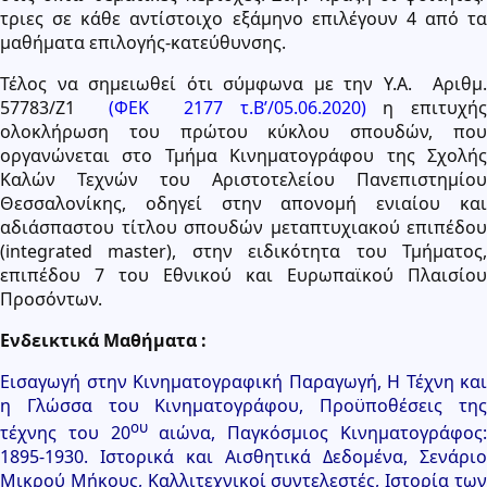
τριες σε κάθε αντίστοιχο εξάμηνο επιλέγουν 4 από τα
μαθήματα επιλογής-κατεύθυνσης.
Τέλος να σημειωθεί ότι σύμφωνα με την Υ.Α. Αριθμ.
57783/Ζ1
(ΦΕΚ 2177 τ.Β’/05.06.2020)
η επιτυχή
ολοκλήρωση του πρώτου κύκλου σπουδών, που
οργανώνεται στο Τμήμα Κινηματογράφου της Σχολής
Καλών Τεχνών του Αριστοτελείου Πανεπιστημίου
Θεσσαλονίκης, οδηγεί στην απονομή ενιαίου και
αδιάσπαστου τίτλου σπουδών μεταπτυχιακού επιπέδου
(integrated master), στην ειδικότητα του Τμήματος,
επιπέδου 7 του Εθνικού και Ευρωπαϊκού Πλαισίου
Προσόντων.
Ενδεικτικά Μαθήματα :
Εισαγωγή στην Κινηματογραφική Παραγωγή, Η Τέχνη και
η Γλώσσα του Κινηματογράφου, Προϋποθέσεις της
ου
τέχνης του 20
αιώνα, Παγκόσμιος Κινηματογράφος
1895-1930. Ιστορικά και Αισθητικά Δεδομένα, Σενάριο
Μικρού Μήκους, Καλλιτεχνικοί συντελεστές, Ιστορία των