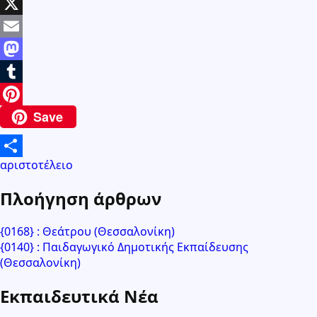
LinkedIn
X
Email
Mastodon
Tumblr
Save
Pinterest
αριστοτέλειο
Μοιραστείτε
Πλοήγηση άρθρων
{0168} : Θεάτρου (Θεσσαλονίκη)
{0140} : Παιδαγωγικό Δημοτικής Εκπαίδευσης
(Θεσσαλονίκη)
Εκπαιδευτικά Νέα