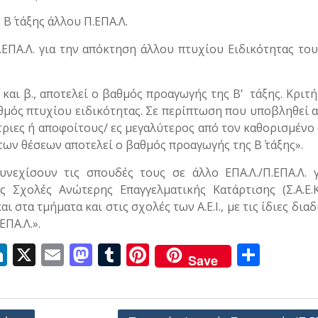
Β΄ τάξης άλλου Π.ΕΠΑ.Λ.
.ΕΠΑ.Λ. για την απόκτηση άλλου πτυχίου Ειδικότητας το
 και β., αποτελεί ο βαθμός προαγωγής της Β’ τάξης. Κριτή
αθμός πτυχίου ειδικότητας. Σε περίπτωση που υποβληθεί 
ριες ή αποφοίτους/ ες μεγαλύτερος από τον καθορισμένο
ων θέσεων αποτελεί ο βαθμός προαγωγής της Β΄ τάξης».
νεχίσουν τις σπουδές τους σε άλλο ΕΠΑ.Λ./Π.ΕΠΑ.Λ. 
 Σχολές Ανώτερης Επαγγελματικής Κατάρτισης (Σ.Α.Ε.Κ
 στα τμήματα και στις σχολές των Α.Ε.Ι., με τις ίδιες διαδ
ΠΑ.Λ.».
Li
X
E
M
T
Pi
Μ
Save
n
m
as
u
nt
οι
k
ai
to
m
er
ρ