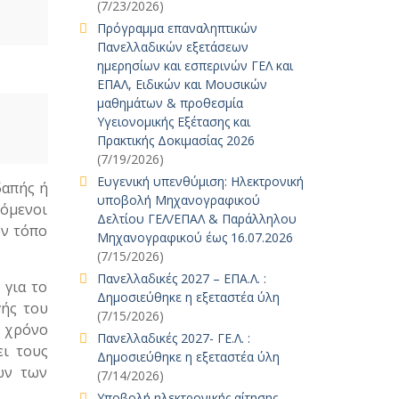
(7/23/2026)
Πρόγραμμα επαναληπτικών
Πανελλαδικών εξετάσεων
ημερησίων και εσπερινών ΓΕΛ και
ΕΠΑΛ, Ειδικών και Μουσικών
μαθημάτων & προθεσμία
Υγειονομικής Εξέτασης και
Πρακτικής Δοκιμασίας 2026
(7/19/2026)
Ευγενική υπενθύμιση: Ηλεκτρονική
δαπής ή
υποβολή Μηχανογραφικού
ρόμενοι
Δελτίου ΓΕΛ/ΕΠΑΛ & Παράλληλου
ον τόπο
Μηχανογραφικού έως 16.07.2026
(7/15/2026)
Πανελλαδικές 2027 – ΕΠΑ.Λ. :
 για το
Δημοσιεύθηκε η εξεταστέα ύλη
γής του
(7/15/2026)
ε χρόνο
Πανελλαδικές 2027- ΓΕ.Λ. :
ι τους
Δημοσιεύθηκε η εξεταστέα ύλη
ων των
(7/14/2026)
Υποβολή ηλεκτρονικής αίτησης