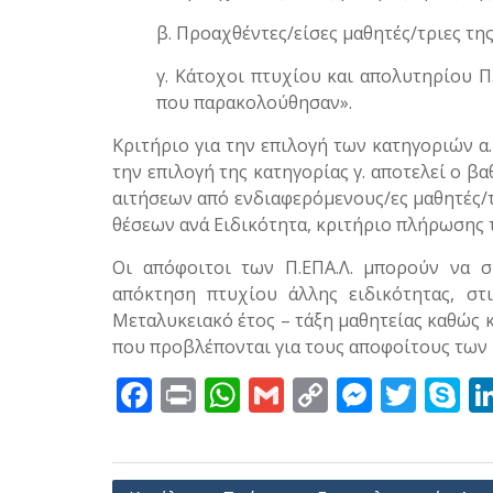
β. Προαχθέντες/είσες μαθητές/τριες της 
γ. Κάτοχοι πτυχίου και απολυτηρίου Π
που παρακολούθησαν».
Κριτήριο για την επιλογή των κατηγοριών α.
την επιλογή της κατηγορίας γ. αποτελεί ο β
αιτήσεων από ενδιαφερόμενους/ες μαθητές/τ
θέσεων ανά Ειδικότητα, κριτήριο πλήρωσης τ
Οι απόφοιτοι των Π.ΕΠΑ.Λ. μπορούν να συ
απόκτηση πτυχίου άλλης ειδικότητας, στις
Μεταλυκειακό έτος – τάξη μαθητείας καθώς και
που προβλέπονται για τους αποφοίτους των Ε
F
Pr
W
G
C
M
T
S
ac
in
h
m
o
e
w
k
e
t
at
ai
p
ss
itt
y