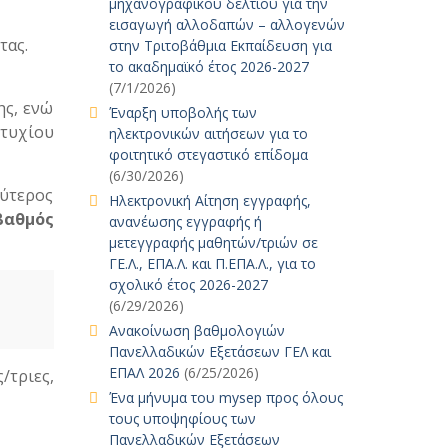
μηχανογραφικού δελτίου για την
εισαγωγή αλλοδαπών – αλλογενών
τας.
στην Τριτοβάθμια Εκπαίδευση για
το ακαδημαϊκό έτος 2026-2027
(7/1/2026)
ης, ενώ
Έναρξη υποβολής των
πτυχίου
ηλεκτρονικών αιτήσεων για το
φοιτητικό στεγαστικό επίδομα
(6/30/2026)
λύτερος
Ηλεκτρονική Αίτηση εγγραφής,
βαθμός
ανανέωσης εγγραφής ή
μετεγγραφής μαθητών/τριών σε
ΓΕ.Λ., ΕΠΑ.Λ. και Π.ΕΠΑ.Λ., για το
σχολικό έτος 2026-2027
(6/29/2026)
Ανακοίνωση βαθμολογιών
Πανελλαδικών Εξετάσεων ΓΕΛ και
ΕΠΑΛ 2026
(6/25/2026)
/τριες,
Ένα μήνυμα του mysep προς όλους
τους υποψηφίους των
Πανελλαδικών Εξετάσεων