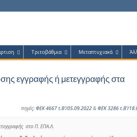
άρτιση
Τριτοβάθμια
Μεταπτυχιακά
Άλ
σης εγγραφής ή μετεγγραφής στα
πηγές:
ΦΕΚ 4667 τ.Β’/05.09.2022
&
ΦΕΚ 3286 τ.Β’/18
ετεγγραφής στο Π. ΕΠΑ.Λ.