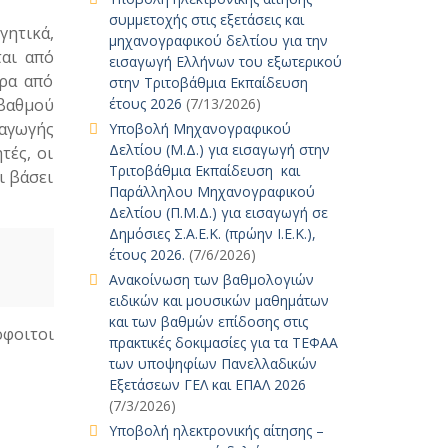
συμμετοχής στις εξετάσεις και
γητικά,
μηχανογραφικού δελτίου για την
ται από
εισαγωγή Ελλήνων του εξωτερικού
ερα από
στην Τριτοβάθμια Εκπαίδευση
βαθμού
έτους 2026
(7/13/2026)
σαγωγής
Υποβολή Μηχανογραφικού
Δελτίου (Μ.Δ.) για εισαγωγή στην
τές, οι
Τριτοβάθμια Εκπαίδευση και
ι βάσει
Παράλληλου Μηχανογραφικού
Δελτίου (Π.Μ.Δ.) για εισαγωγή σε
Δημόσιες Σ.Α.Ε.Κ. (πρώην Ι.Ε.Κ.),
έτους 2026.
(7/6/2026)
Ανακοίνωση των βαθμολογιών
ειδικών και μουσικών μαθημάτων
και των βαθμών επίδοσης στις
όφοιτοι
πρακτικές δοκιμασίες για τα ΤΕΦΑΑ
των υποψηφίων Πανελλαδικών
Εξετάσεων ΓΕΛ και ΕΠΑΛ 2026
(7/3/2026)
Υποβολή ηλεκτρονικής αίτησης –