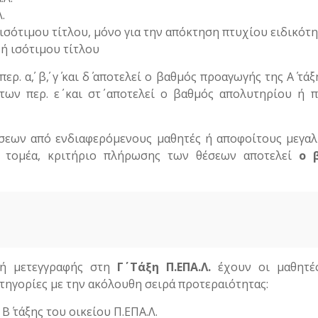
.
ή ισότιμου τίτλου, μόνο για την απόκτηση πτυχίου ειδικότη
 ή ισότιμου τίτλου
. α΄, β΄, γ΄ και δ΄ αποτελεί ο βαθμός προαγωγής της Α΄ τάξ
ων περ. ε΄ και στ΄ αποτελεί ο βαθμός απολυτηρίου ή 
σεων από ενδιαφερόμενους μαθητές ή αποφοίτους μεγα
 τομέα, κριτήριο πλήρωσης των θέσεων αποτελεί
ο 
 ή μετεγγραφής στη
Γ΄ Τάξη Π.ΕΠΑ.Λ.
έχουν οι μαθητές
τηγορίες με την ακόλουθη σειρά προτεραιότητας:
Β΄ τάξης του οικείου Π.ΕΠΑ.Λ.