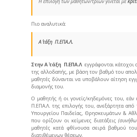
Η επιλογή των μαθητών/τριων γίνεται με
κριτ
Πιο αναλυτικά:
Α΄ τάξη
Π.ΕΠΑ.Λ.
Στην Α΄ τάξη
Π.ΕΠΑ.Λ
εγγράφονται κάτοχοι α
της αλλοδαπής, με βάση τον βαθμό του απολ
μαθητές δύνανται να υποβάλουν αίτηση εγγρ
διαμονής του.
Ο μαθητής ή οι γονείς/κηδεμόνες του, εάν 
Π.ΕΠΑ.Λ. της επιλογής του, ανεξάρτητα απ
Υπουργείου Παιδείας, Θρησκευμάτων & Αθλη
που ορίζουν οι κείμενες διατάξεις
(συνήθω
μαθητές κατά φθίνουσα σειρά βαθμού το
διατιθέμενων θέσεων.