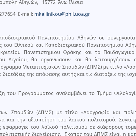
ιούπολη Αθηνών, 15772 Άνω Ιλίσια
277654 Ε-mail:
mkallinikou@phil.uoa.gr
αποδιστριακού Πανεπιστημίου Αθηνών σε συνεργασία
ς του Εθνικού και Καποδιστριακού Πανεπιστημίου Αθην
οκριτείου Πανεπιστημίου Θράκης και το Παιδαγωγικό
ίου Αιγαίου, θα οργανώσουν και θα λειτουργήσουν 
Πρόγραμμα Μεταπτυχιακών Σπουδών (ΔΠΜΣ) με τίτλο «Λα
ς διατάξεις της απόφασης αυτής και τις διατάξεις της ισ
ιξη του Προγράμματος αναλαμβάνει το Τμήμα Φιλολογί
κών Σπουδών (ΔΠΜΣ) με τίτλο «Λαογραφία και πολιτ
να και την αξιοποίηση του λαϊκού πολιτισμού. Συγκεκ
ις εφαρμογές του λαϊκού πολιτισμού σε διάφορους τομ
ολιτιστικής διαχείρισης. Σκοπός του ΔΠΜΣ είναι η κα