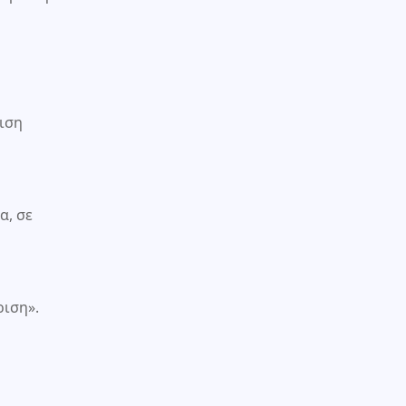
ριση
α, σε
ριση».