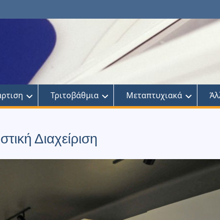
άρτιση
Τριτοβάθμια
Μεταπτυχιακά
Άλ
στική Διαχείριση