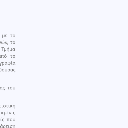
 με το
ών, το
 Τμήμα
από το
ογραφία
χύουσας
ας του
ιστική
ριμένα,
είς που
τάρτιση