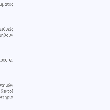
μματος
ιεθνείς
ιηθούν
000 €),
ιστημών
 δεκτοί
ιτήρια