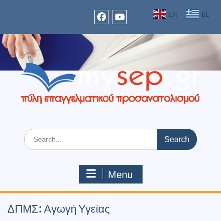
Skip
EL
EN
to
content
facebook
Youtube
Search
for:
Menu
ΔΠΜΣ: Αγωγή Υγείας