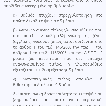
των παρακάτω κριτηρίων, το καθένα από τα οποία
αποδίδει συγκεκριμένο αριθμό μορίων:
α) Βαθμός πτυχίου: στρογγυλοποίηση στο
πρώτο δεκαδικό ψηφίο x 5 μόρια.
β) Αναγνωρισμένος τίτλος γλωσσομάθειας που
πιστοποιεί την καλή (Β2) γνώση της ξένης
(αγγλικής) γλώσσας (όπως αυτοί ορίζονται από
το άρθρο 1 του π.δ. 146/2007,την παρ. 1 του
άρθρου 1 του π.δ. 116/2006 και τον Α.Σ.Ε.Π.: 5
μόρια (σε περίπτωση που δεν υπάρχει
αναγνωρισμένος τίτλος, η γλωσσομάθεια
εξετάζεται με ειδική εξέταση), 5 μόρια.
γ) Μεταπτυχιακός τίτλος σπουδών ή
διδακτορικό δίπλωμα: 0-5 μόρια.
δ) Επιστημονική δραστηριότητα του υποψήφιου
(δημοσιεύσεις σε επιστημονικά περιοδικά,
συμμετοχή σε ερευνητικά προγράμματα,