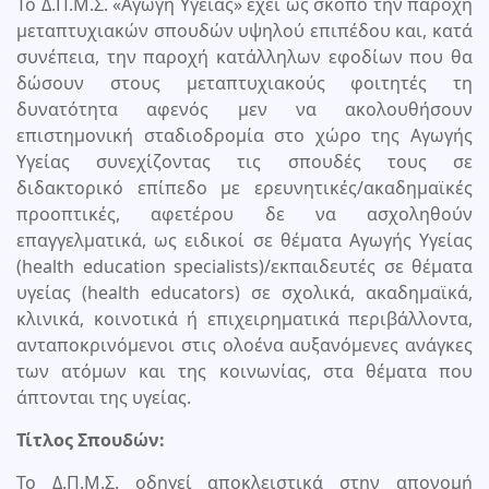
Το Δ.Π.Μ.Σ. «Αγωγή Υγείας» έχει ως σκοπό την παροχή
μεταπτυχιακών σπουδών υψηλού επιπέδου και, κατά
συνέπεια, την παροχή κατάλληλων εφοδίων που θα
δώσουν στους μεταπτυχιακούς φοιτητές τη
δυνατότητα αφενός μεν να ακολουθήσουν
επιστημονική σταδιοδρομία στο χώρο της Αγωγής
Υγείας συνεχίζοντας τις σπουδές τους σε
διδακτορικό επίπεδο με ερευνητικές/ακαδημαϊκές
προοπτικές, αφετέρου δε να ασχοληθούν
επαγγελματικά, ως ειδικοί σε θέματα Αγωγής Υγείας
(health education specialists)/εκπαιδευτές σε θέματα
υγείας (health educators) σε σχολικά, ακαδημαϊκά,
κλινικά, κοινοτικά ή επιχειρηματικά περιβάλλοντα,
ανταποκρινόμενοι στις ολοένα αυξανόμενες ανάγκες
των ατόμων και της κοινωνίας, στα θέματα που
άπτονται της υγείας.
Τίτλος Σπουδών:
Το Δ.Π.Μ.Σ. οδηγεί αποκλειστικά στην απονομή