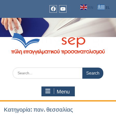
Skip
EN
EL
to
content
facebook
Youtube
Search
for:
Menu
Κατηγορία:
παν. θεσσαλίας