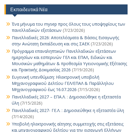
k
p
k
er
n
τε
Εκπαιδευτικά Νέα
ίτ
ε
Ένα μήνυμα του mysep προς όλους τους υποψηφίους των
πανελλαδικών εξετάσεων
(7/23/2026)
Πανελλαδικές 2026: Αποτελέσματα & Βάσεις Εισαγωγής
στην Ανώτατη Εκπαίδευση και στις ΣΑΕΚ
(7/23/2026)
Πρόγραμμα επαναληπτικών Πανελλαδικών εξετάσεων
ημερησίων και εσπερινών ΓΕΛ και ΕΠΑΛ, Ειδικών και
Μουσικών μαθημάτων & προθεσμία Υγειονομικής Εξέτασης
και Πρακτικής Δοκιμασίας 2026
(7/19/2026)
Ευγενική υπενθύμιση: Ηλεκτρονική υποβολή
Μηχανογραφικού Δελτίου ΓΕΛ/ΕΠΑΛ & Παράλληλου
Μηχανογραφικού έως 16.07.2026
(7/15/2026)
Πανελλαδικές 2027 – ΕΠΑ.Λ. : Δημοσιεύθηκε η εξεταστέα
ύλη
(7/15/2026)
Πανελλαδικές 2027- ΓΕ.Λ. : Δημοσιεύθηκε η εξεταστέα ύλη
(7/14/2026)
Υποβολή ηλεκτρονικής αίτησης συμμετοχής στις εξετάσεις
και μηχανογραφικού δελτίου για την εισαγωγή Ελλήνων