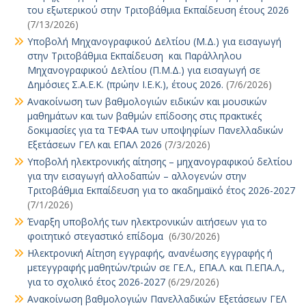
του εξωτερικού στην Τριτοβάθμια Εκπαίδευση έτους 2026
(7/13/2026)
Υποβολή Μηχανογραφικού Δελτίου (Μ.Δ.) για εισαγωγή
στην Τριτοβάθμια Εκπαίδευση και Παράλληλου
Μηχανογραφικού Δελτίου (Π.Μ.Δ.) για εισαγωγή σε
Δημόσιες Σ.Α.Ε.Κ. (πρώην Ι.Ε.Κ.), έτους 2026.
(7/6/2026)
Ανακοίνωση των βαθμολογιών ειδικών και μουσικών
μαθημάτων και των βαθμών επίδοσης στις πρακτικές
δοκιμασίες για τα ΤΕΦΑΑ των υποψηφίων Πανελλαδικών
Εξετάσεων ΓΕΛ και ΕΠΑΛ 2026
(7/3/2026)
Υποβολή ηλεκτρονικής αίτησης – μηχανογραφικού δελτίου
για την εισαγωγή αλλοδαπών – αλλογενών στην
Τριτοβάθμια Εκπαίδευση για το ακαδημαϊκό έτος 2026-2027
(7/1/2026)
Έναρξη υποβολής των ηλεκτρονικών αιτήσεων για το
φοιτητικό στεγαστικό επίδομα
(6/30/2026)
Ηλεκτρονική Αίτηση εγγραφής, ανανέωσης εγγραφής ή
μετεγγραφής μαθητών/τριών σε ΓΕ.Λ., ΕΠΑ.Λ. και Π.ΕΠΑ.Λ.,
για το σχολικό έτος 2026-2027
(6/29/2026)
Ανακοίνωση βαθμολογιών Πανελλαδικών Εξετάσεων ΓΕΛ